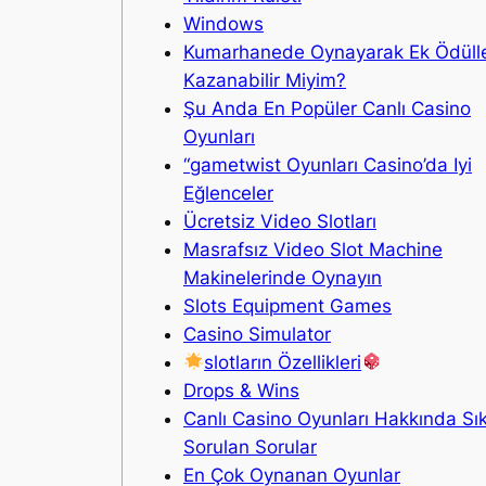
Windows
Kumarhanede Oynayarak Ek Ödüll
Kazanabilir Miyim?
Şu Anda En Popüler Canlı Casino
Oyunları
“gametwist Oyunları Casino’da Iyi
Eğlenceler
Ücretsiz Video Slotları
Masrafsız Video Slot Machine
Makinelerinde Oynayın
Slots Equipment Games
Casino Simulator
slotların Özellikleri
Drops & Wins
Canlı Casino Oyunları Hakkında Sı
Sorulan Sorular
En Çok Oynanan Oyunlar