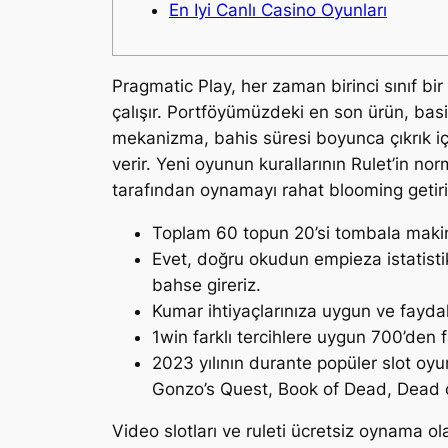
En Iyi Canlı Casino Oyunları
Pragmatic Play, her zaman birinci sınıf bir
çalışır. Portföyümüzdeki en son ürün, basit
mekanizma, bahis süresi boyunca çıkrık içi
verir. Yeni oyunun kurallarının Rulet’in n
tarafından oynamayı rahat blooming getiriy
Toplam 60 topun 20’si tombala makine
Evet, doğru okudun empieza istatisti
bahse gireriz.
Kumar ihtiyaçlarınıza uygun ve faydal
1win farklı tercihlere uygun 700’den 
2023 yılının durante popüler slot oy
Gonzo’s Quest, Book of Dead, Dead or 
Video slotları ve ruleti ücretsiz oynama o