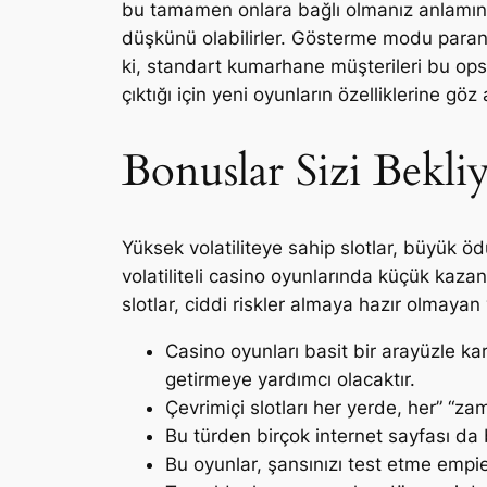
bu tamamen onlara bağlı olmanız anlamına
düşkünü olabilirler. Gösterme modu paran
ki, standart kumarhane müşterileri bu opsi
çıktığı için yeni oyunların özelliklerine göz
Bonuslar Sizi Bekli
Yüksek volatiliteye sahip slotlar, büyük öd
volatiliteli casino oyunlarında küçük kaza
slotlar, ciddi riskler almaya hazır olma
Casino oyunları basit bir arayüzle ka
getirmeye yardımcı olacaktır.
Çevrimiçi slotları her yerde, her” “za
Bu türden birçok internet sayfası da
Bu oyunlar, şansınızı test etme empie