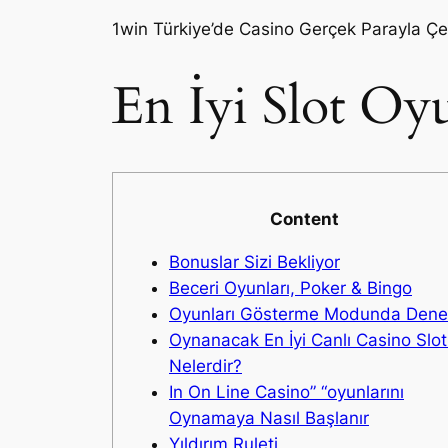
1win Türkiye’de Casino Gerçek Parayla Ç
En İyi Slot Oy
Content
Bonuslar Sizi Bekliyor
Beceri Oyunları, Poker & Bingo
Oyunları Gösterme Modunda Dene
Oynanacak En İyi Canlı Casino Slotl
Nelerdir?
In On Line Casino” “oyunlarını
Oynamaya Nasıl Başlanır
Yıldırım Ruleti