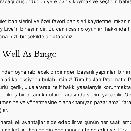
racağı düşündüğün yere bahis koymak ve seçtiğin bahis 
let bahislerini ve özel favori bahisleri kaydetme imkanını
ive’ın birleşimidir. Bu canlı casino oyunları hakkında h
ana hızlı bir şekilde anlatacağız.
s Well As Bingo
rinden oynanabilecek birbirinden başarılı yapımları bir 
ri kolleksiyonu bulabilirsiniz! Tüm hakları Pragmatic Pl
ürlü içerik, uluslararası telif hakkı yasalarıyla korunmakt
edilmiş bir ortam kurulumu arasında seçim yapabilir. Op
ürütmesine ve yönetmesine olanak tanıyan pazarlama” “ara
lar.
lanarak ek avantajlar elde edebilir ve günün her saati em
una katılın, hoş geldin bonusunuzu talep edin ve Türk li