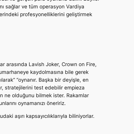
asını sağlar ve tüm operasyon Vardiya
erindeki profesyonelliklerini geliştirmek
tlar arasında Lavish Joker, Crown on Fire,
r kumarhaneye kaydolmasına bile gerek
larak” “oynanır. Başka bir deyişle, en
, stratejilerini test edebilir empieza
nın ne olduğunu bilmek ister. Rakamlar
nlarını oynamanızı öneririz.
ki aşırı kapsayıcılıklarıyla biliniyorlar.