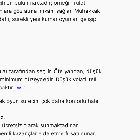
hleri bulunmaktadır; örneğin rulet
unlara göz atma imkânı sağlar. Muhakkak
hi, sürekli yeni kumar oyunları gelişip
ular tarafından seçilir. Öte yandan, düşük
 minimum düzeydedir. Düşük volatiliteli
caktır
1win
.
mek oyun sürecini çok daha konforlu hale
iz.
ücretsiz olarak sunmaktadırlar.
emli kazançlar elde etme fırsatı sunar.