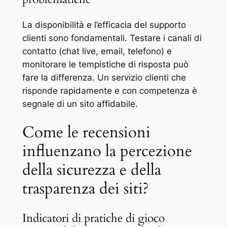
La disponibilità e l’efficacia del supporto
clienti sono fondamentali. Testare i canali di
contatto (chat live, email, telefono) e
monitorare le tempistiche di risposta può
fare la differenza. Un servizio clienti che
risponde rapidamente e con competenza è
segnale di un sito affidabile.
Come le recensioni
influenzano la percezione
della sicurezza e della
trasparenza dei siti?
Indicatori di pratiche di gioco