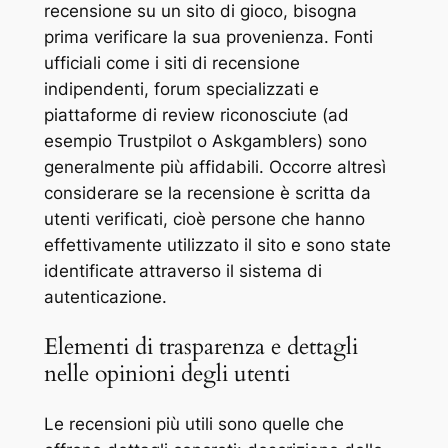
recensione su un sito di gioco, bisogna
prima verificare la sua provenienza. Fonti
ufficiali come i siti di recensione
indipendenti, forum specializzati e
piattaforme di review riconosciute (ad
esempio Trustpilot o Askgamblers) sono
generalmente più affidabili. Occorre altresì
considerare se la recensione è scritta da
utenti verificati, cioè persone che hanno
effettivamente utilizzato il sito e sono state
identificate attraverso il sistema di
autenticazione.
Elementi di trasparenza e dettagli
nelle opinioni degli utenti
Le recensioni più utili sono quelle che