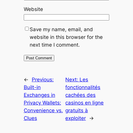
Website
Save my name, email, and
website in this browser for the
next time I comment.
←
Previous:
Next:
Les
Built-in
fonctionnalités
Exchanges in
cachées des
Privacy Wallets:
casinos en ligne
Convenience vs.
gratuits à
Clues
exploiter
→