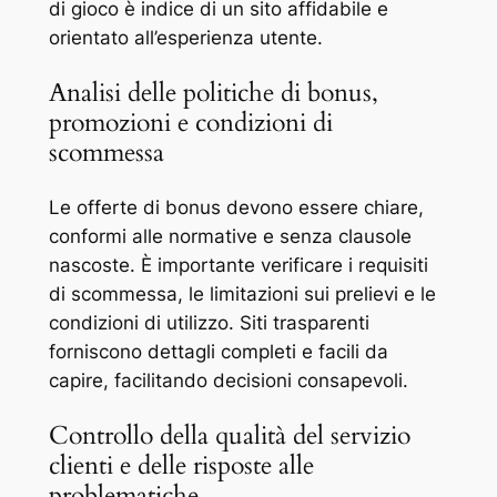
di gioco è indice di un sito affidabile e
orientato all’esperienza utente.
Analisi delle politiche di bonus,
promozioni e condizioni di
scommessa
Le offerte di bonus devono essere chiare,
conformi alle normative e senza clausole
nascoste. È importante verificare i requisiti
di scommessa, le limitazioni sui prelievi e le
condizioni di utilizzo. Siti trasparenti
forniscono dettagli completi e facili da
capire, facilitando decisioni consapevoli.
Controllo della qualità del servizio
clienti e delle risposte alle
problematiche