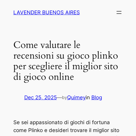
Skip
LAVENDER BUENOS AIRES
to
content
Come valutare le
recensioni su gioco plinko
per scegliere il miglior sito
di gioco online
Dec 25, 2025
—
Quimey
in
Blog
by
Se sei appassionato di giochi di fortuna
come Plinko e desideri trovare il miglior sito