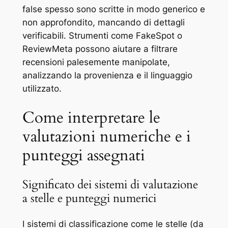
false spesso sono scritte in modo generico e
non approfondito, mancando di dettagli
verificabili. Strumenti come FakeSpot o
ReviewMeta possono aiutare a filtrare
recensioni palesemente manipolate,
analizzando la provenienza e il linguaggio
utilizzato.
Come interpretare le
valutazioni numeriche e i
punteggi assegnati
Significato dei sistemi di valutazione
a stelle e punteggi numerici
I sistemi di classificazione come le stelle (da