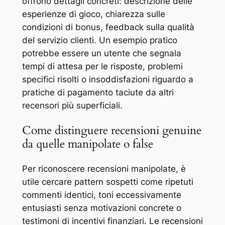
offrono dettagli concreti: descrizione delle
esperienze di gioco, chiarezza sulle
condizioni di bonus, feedback sulla qualità
del servizio clienti. Un esempio pratico
potrebbe essere un utente che segnala
tempi di attesa per le risposte, problemi
specifici risolti o insoddisfazioni riguardo a
pratiche di pagamento taciute da altri
recensori più superficiali.
Come distinguere recensioni genuine
da quelle manipolate o false
Per riconoscere recensioni manipolate, è
utile cercare pattern sospetti come ripetuti
commenti identici, toni eccessivamente
entusiasti senza motivazioni concrete o
testimoni di incentivi finanziari. Le recensioni