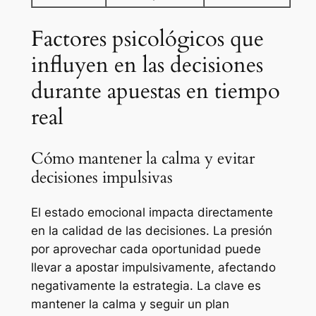
Factores psicológicos que
influyen en las decisiones
durante apuestas en tiempo
real
Cómo mantener la calma y evitar
decisiones impulsivas
El estado emocional impacta directamente
en la calidad de las decisiones. La presión
por aprovechar cada oportunidad puede
llevar a apostar impulsivamente, afectando
negativamente la estrategia. La clave es
mantener la calma y seguir un plan