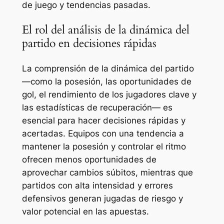
de juego y tendencias pasadas.
El rol del análisis de la dinámica del
partido en decisiones rápidas
La comprensión de la dinámica del partido
—como la posesión, las oportunidades de
gol, el rendimiento de los jugadores clave y
las estadísticas de recuperación— es
esencial para hacer decisiones rápidas y
acertadas. Equipos con una tendencia a
mantener la posesión y controlar el ritmo
ofrecen menos oportunidades de
aprovechar cambios súbitos, mientras que
partidos con alta intensidad y errores
defensivos generan jugadas de riesgo y
valor potencial en las apuestas.