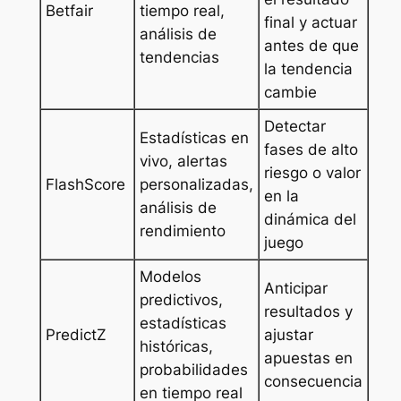
Betfair
tiempo real,
final y actuar
análisis de
antes de que
tendencias
la tendencia
cambie
Detectar
Estadísticas en
fases de alto
vivo, alertas
riesgo o valor
FlashScore
personalizadas,
en la
análisis de
dinámica del
rendimiento
juego
Modelos
Anticipar
predictivos,
resultados y
estadísticas
PredictZ
ajustar
históricas,
apuestas en
probabilidades
consecuencia
en tiempo real