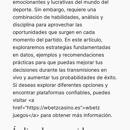
emocionantes y lucrativas del mundo del
deporte. Sin embargo, requiere una
combinación de habilidades, análisis y
disciplina para aprovechar las
oportunidades que surgen en cada
momento del partido. En este artículo,
exploraremos estrategias fundamentadas
en datos, ejemplos y recomendaciones
prácticas para que puedas mejorar tus
decisiones durante las transmisiones en
vivo y aumentar tus probabilidades de éxito.
Si deseas explorar diferentes opciones y
encontrar plataformas confiables, puedes
visitar <a
href=”https://wbetzcasino.es”>wbetz
juegos</a> para obtener más información.