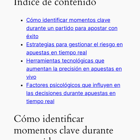
Índice de contenido
Cómo identificar momentos clave
durante un partido para apostar con
éxito
Estrategias para gestionar el riesgo en
apuestas en tiempo real
Herramientas tecnológicas que
aumentan la precisión en apuestas en
vivo
Factores psicológicos que influyen en
las decisiones durante apuestas en
tiempo real
Cómo identificar
momentos clave durante