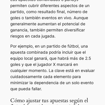
permiten cubrir diferentes aspectos de un
partido, como resultado final, número de
goles o también eventos en vivo. Aunque
generalmente aumentan el potencial de
ganancia, también permiten diversificar
riesgos en cada jugada.
Por ejemplo, en un partido de fútbol, una
apuesta combinada podría incluir que el
equipo local ganará, que habrá más de 2.5
goles y que el jugador X marcará en
cualquier momento. La clave está en evaluar
cuidadosamente cada elemento para
minimizar la dependencia de un solo evento
que pueda fallar.
Cómo ajustar tus apuestas según el