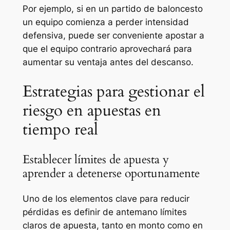
Por ejemplo, si en un partido de baloncesto
un equipo comienza a perder intensidad
defensiva, puede ser conveniente apostar a
que el equipo contrario aprovechará para
aumentar su ventaja antes del descanso.
Estrategias para gestionar el
riesgo en apuestas en
tiempo real
Establecer límites de apuesta y
aprender a detenerse oportunamente
Uno de los elementos clave para reducir
pérdidas es definir de antemano límites
claros de apuesta, tanto en monto como en