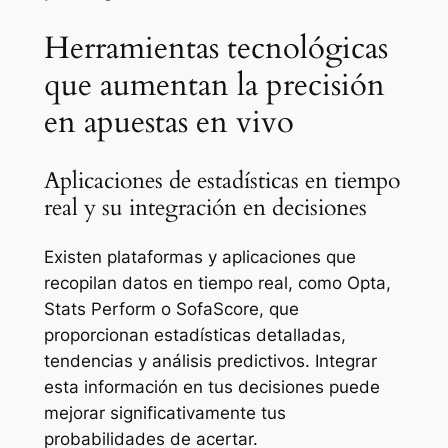
Herramientas tecnológicas
que aumentan la precisión
en apuestas en vivo
Aplicaciones de estadísticas en tiempo
real y su integración en decisiones
Existen plataformas y aplicaciones que
recopilan datos en tiempo real, como Opta,
Stats Perform o SofaScore, que
proporcionan estadísticas detalladas,
tendencias y análisis predictivos. Integrar
esta información en tus decisiones puede
mejorar significativamente tus
probabilidades de acertar.