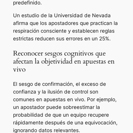
predefinido.
Un estudio de la Universidad de Nevada
afirma que los apostadores que practican la
respiración consciente y establecen reglas
estrictas reducen sus errores en un 25%.
Reconocer sesgos cognitivos que
afectan la objetividad en apuestas en
vivo
El sesgo de confirmación, el exceso de
confianza y la ilusión de control son
comunes en apuestas en vivo. Por ejemplo,
un apostador puede sobreestimar la
probabilidad de que un equipo recupere
rápidamente después de una equivocación,
ignorando datos relevantes.