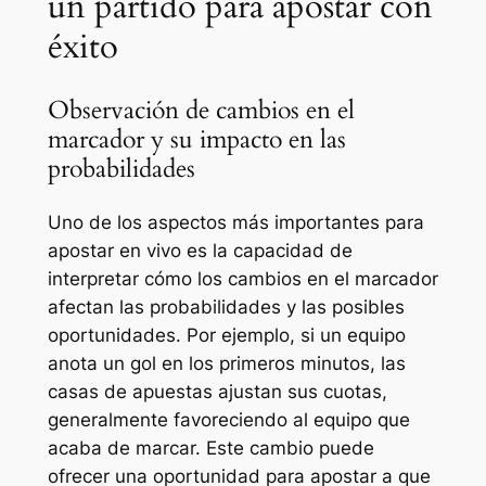
un partido para apostar con
éxito
Observación de cambios en el
marcador y su impacto en las
probabilidades
Uno de los aspectos más importantes para
apostar en vivo es la capacidad de
interpretar cómo los cambios en el marcador
afectan las probabilidades y las posibles
oportunidades. Por ejemplo, si un equipo
anota un gol en los primeros minutos, las
casas de apuestas ajustan sus cuotas,
generalmente favoreciendo al equipo que
acaba de marcar. Este cambio puede
ofrecer una oportunidad para apostar a que