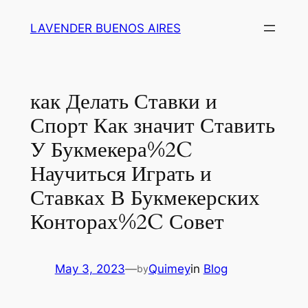
Skip
LAVENDER BUENOS AIRES
to
content
как Делать Ставки и
Спорт Как значит Ставить
У Букмекера%2C
Научиться Играть и
Ставках В Букмекерских
Конторах%2C Совет
May 3, 2023
—
Quimey
in
Blog
by