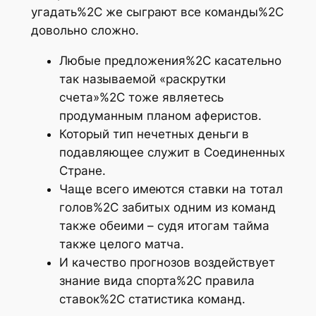
угадать%2C же сыграют все команды%2C
довольно сложно.
Любые предложения%2C касательно
так называемой «раскрутки
счета»%2C тоже являетесь
продуманным планом аферистов.
Который тип нечетных деньги в
подавляющее служит в Соединенных
Стране.
Чаще всего имеются ставки на тотал
голов%2C забитых одним из команд
также обеими – судя итогам тайма
также целого матча.
И качество прогнозов воздействует
знание вида спорта%2C правила
ставок%2C статистика команд.