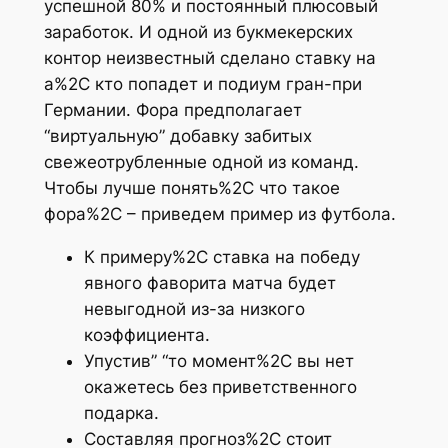
успешной 80% и постоянный плюсовый
заработок. И одной из букмекерских
контор неизвестный сделано ставку на
а%2C кто попадет и подиум гран-при
Германии. Фора предполагает
“виртуальную” добавку забитых
свежеотрубленные одной из команд.
Чтобы лучше понять%2C что такое
фора%2C – приведем пример из футбола.
К примеру%2C ставка на победу
явного фаворита матча будет
невыгодной из-за низкого
коэффициента.
Упустив” “то момент%2C вы нет
окажетесь без приветственного
подарка.
Составляя прогноз%2C стоит