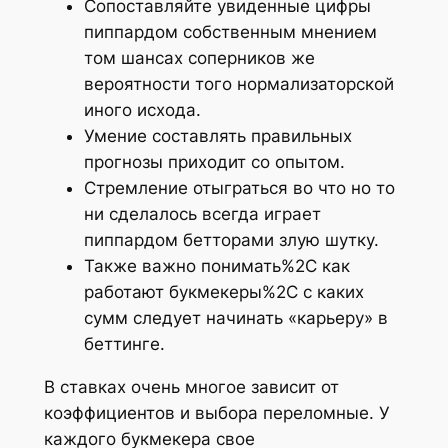
Сопоставляйте увиденные цифры
пиппардом собственным мнением
том шансах соперников же
вероятности того нормализаторской
иного исхода.
Умение составлять правильных
прогнозы приходит со опытом.
Стремление отыграться во что но то
ни сделалось всегда играет
пиппардом бетторами злую шутку.
Также важно понимать%2C как
работают букмекеры%2C с каких
сумм следует начинать «карьеру» в
беттинге.
В ставках очень многое зависит от
коэффициентов и выбора переломные. У
каждого букмекера свое