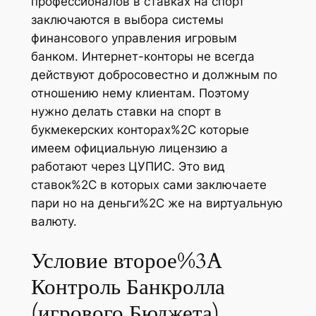
профессионалов в ставках на спорт
заключаются в выбора системы
финансового управления игровым
банком. Интернет-конторы не всегда
действуют добросовестно и должным по
отношению нему клиентам. Поэтому
нужно делать ставки на спорт в
букмекерских конторах%2C которые
имеем официальную лицензию а
работают через ЦУПИС. Это вид
ставок%2C в которых сами заключаете
пари но на деньги%2C же на виртуальную
валюту.
Условие второе%3A
Контроль Банкролла
(игрового Бюджета)