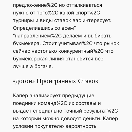
предложение%2C но отталкиваться
нужно от того%2C какой спорт%2C
турниры и виды ставок вас интересует.
Определившись со всем”
“направлением%2C делаем и выбирать
букмекера. Стоит учитывая%2C что рынок
сейчас настолько конкурентный%2C что
букмекерская линия становится все
лучше а богаче.
«догон» Проигранных Ставок
Капер анализирует предыдущие
поединки команд%2C их составы и
выдает специально точный результат%2C
на который можно доводят деньги. Капер
условии покупателю вероятность