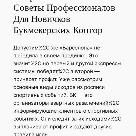
Советы Профессионалов
Для Новичков
Букмекерских Контор
Допустим%2C же «Барселона» не
победила в своем поединке. Это
значит%2C но первый и другой экспрессы
системы победят%2C а второй —
принесет профит. Уже рассмотрим
основные виды исходов из росписи
спортивных событий. БК — это
организаторы азартных развлечений%2C
информирующие клиентов о спортивных
событиях. Они следят за их исходами%2C
выплачивают профит и задают другие
правила игры.