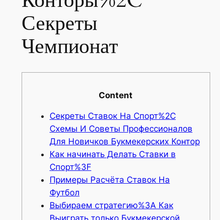
Конторы%2C
Секреты
Чемпионат
Content
Секреты Ставок На Спорт%2C
Схемы И Советы Профессионалов
Для Новичков Букмекерских Контор
Как начинать Делать Ставки в
Спорт%3F
Примеры Расчёта Ставок На
Футбол
Выбираем стратегию%3A Как
Выиграть только Букмекерской