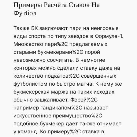
Примеры Расчёта Ставок На
Футбол
Также БК заключают пари на неигровые
виды спорта по типу заездов в Формуле-1.
Множество пари%2C предлагаемых
старыми букмекерами%2C порой
невозможно сосчитать. В немногие
конторах можно сделали ставку даже на
количество подкатов%2C совершенных
футболистом по быстро матча. К нему же
букмекерская маржа на таких исходах
обычно зашкаливает. Форой%2C
например гандикапом%2C называет
искусственное преимущество%2C
подобное букмекер дает также отнимает
у команд. Ко примеру%2C ставка в