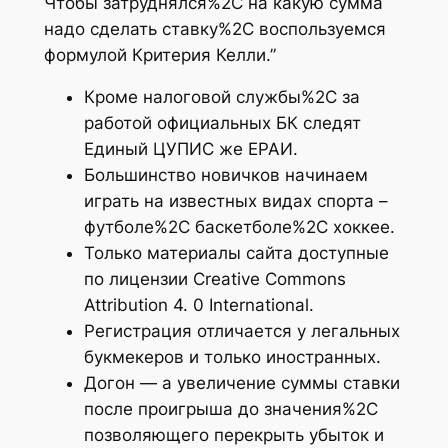
Чтобы затруднялся%2C на какую сумма
надо сделать ставку%2C воспользуемся
формулой Критерия Келли.”
Кроме налоговой службы%2C за
работой официальных БК следят
Единый ЦУПИС же ЕРАИ.
Большинство новичков начинаем
играть на известных видах спорта –
футболе%2C баскетболе%2C хоккее.
Только материалы сайта доступные
по лицензии Creative Commons
Attribution 4. 0 International.
Регистрация отличается у легальных
букмекеров и только иностранных.
Догон — а увеличение суммы ставки
после проигрыша до значения%2C
позволяющего перекрыть убыток и