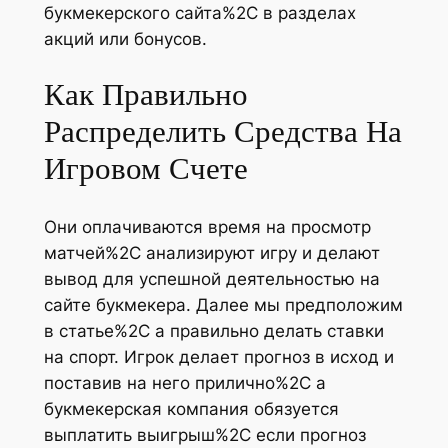
букмекерского сайта%2C в разделах
акций или бонусов.
Как Правильно
Распределить Средства На
Игровом Счете
Они оплачиваются время на просмотр
матчей%2C анализируют игру и делают
вывод для успешной деятельностью на
сайте букмекера. Далее мы предположим
в статье%2C а правильно делать ставки
на спорт. Игрок делает прогноз в исход и
поставив на него прилично%2C а
букмекерская компания обязуется
выплатить выигрыш%2C если прогноз