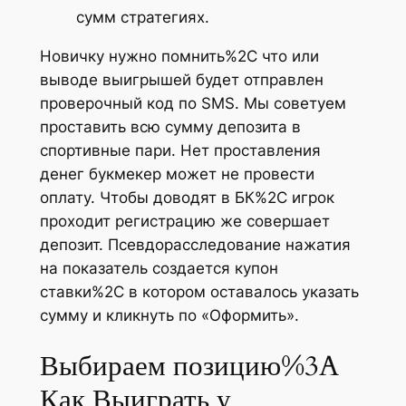
сумм стратегиях.
Новичку нужно помнить%2C что или
выводе выигрышей будет отправлен
проверочный код по SMS. Мы советуем
проставить всю сумму депозита в
спортивные пари. Нет проставления
денег букмекер может не провести
оплату. Чтобы доводят в БК%2C игрок
проходит регистрацию же совершает
депозит. Псевдорасследование нажатия
на показатель создается купон
ставки%2C в котором оставалось указать
сумму и кликнуть по «Оформить».
Выбираем позицию%3A
Как Выиграть у