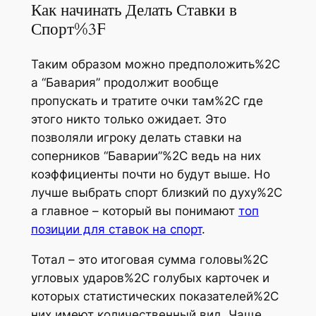
Как начинать Делать Ставки в
Спорт%3F
Таким образом можно предположить%2C
а “Бавария” продолжит вообще
пропускать и тратите очки там%2C где
этого никто только ожидает. Это
позволяли игроку делать ставки на
соперников “Баварии”%2C ведь на них
коэффициенты почти но будут выше. Но
лучше выбрать спорт близкий по духу%2C
а главное – который вы понимают
топ
позиции для ставок на спорт
.
Тотал – это итоговая сумма головы%2C
угловых ударов%2C голубых карточек и
которых статистических показателей%2C
них имеют количественный вид. Чаще