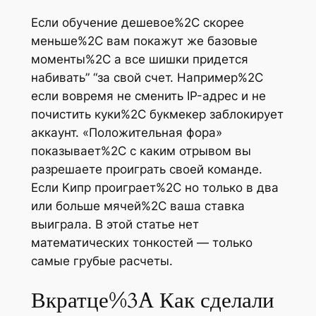
Если обучение дешевое%2C скорее
меньше%2C вам покажут же базовые
моменты%2C а все шишки придется
набивать” “за свой счет. Например%2C
если вовремя не сменить IP-адрес и не
почистить куки%2C букмекер заблокирует
аккаунт. «Положительная фора»
показывает%2C с каким отрывом вы
разрешаете проиграть своей команде.
Если Кипр проиграет%2C но только в два
или больше мячей%2C ваша ставка
выиграла. В этой статье нет
математических тонкостей — только
самые грубые расчеты.
Вкратце%3A Как сделали