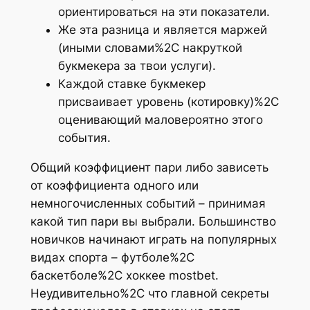
ориентироваться на эти показатели.
Же эта разница и является маржей
(иными словами%2C накруткой
букмекера за твои услуги).
Каждой ставке букмекер
присваивает уровень (котировку)%2C
оценивающий маловероятно этого
события.
Общий коэффициент пари либо зависеть
от коэффициента одного или
немногочисленных событий – принимая
какой тип пари вы выбрали. Большинство
новичков начинают играть на популярных
видах спорта – футболе%2C
баскетболе%2C хоккее mostbet.
Неудивительно%2C что главной секреты