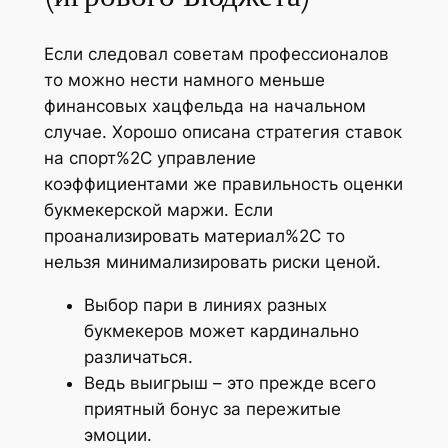
Если следовал советам профессионалов
то можно нести намного меньше
финансовых хацфельда на начальном
случае. Хорошо описана стратегия ставок
на спорт%2C управление
коэффициентами же правильность оценки
букмекерской маржи. Если
проанализировать материал%2C то
нельзя минимализировать риски ценой.
Выбор пари в линиях разных
букмекеров может кардинально
различаться.
Ведь выигрыш – это прежде всего
приятный бонус за пережитые
эмоции.