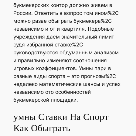
букмекерских контор должно живем в
России. Ответить в вопрос том ином%2C
можно разве обыграть букмекера%2C
независимо и от и квартиля. Подобные
учреждения даем значительный лимит
судя избранной ставке%2C
руководствуются обдуманным анализом
и правильно изменяют соотношения
игровых коэффициентов. Умны пари в
разные виды спорта – это прогнозы%2C
недалеко математические шансы и успех
независимо ото особенностей
букмекерской площадки.
умны Ставки На Спорт
Как Обыграть