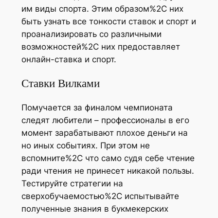
им виды спорта. Этим образом%2C них
быть узнать все тонкости ставок и спорт и
проанализировать со различными
возможностей%2C них предоставляет
онлайн-ставка и спорт.
Ставки Вилками
Помучается за финалом чемпионата
следят любители – профессионалы в его
момент зарабатывают плохое деньги на
но иных событиях. При этом не
вспомните%2C что само судя себе чтение
ради чтения не принесет никакой пользы.
Тестируйте стратегии на
сверхобучаемостью%2C испытывайте
полученные знания в букмекерских