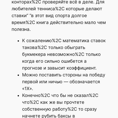
конторах%2C проверяйте всё в деле. Для
любителей тенниса%2C которые делают
ставки” “в этот вид спорта долгое
время%2C книга действительно мало чем
полезна.
К сожалению%2C математика ставок
такова%2C только обыграть
букмекера невозможно%2C только
когда его сильно ошибется а
прогнозе и завысит коэффициент.
Можно поставить стороны на победу
первой или ничью — обозначается
«1Х».
Конечно%2C что бы не сказал%2C
что%2C как же вы прочтете
собственную работу%2C то сразу
начнете рубить баксы в