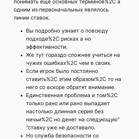
понимать еще основных терминов%2C а
одним из первоначальных являлось
линии ставок.
Вы подробно узнает о повсюду
подходе%2C рисках а но
эффективности.
Же тут гораздо сложнее учиться на
чужих ошибках%2C чем в своих.
Если игрок было постоянно
ставить%2C этим образом%2C то на
него со вскоре обратят внимание.
Единственная проблема и том%2C
только рано или рано выпадает
настолько длинная серия без
ничьи%2C но денег на следующую”
“ставку уже не доставало.
Но служба безопасности со