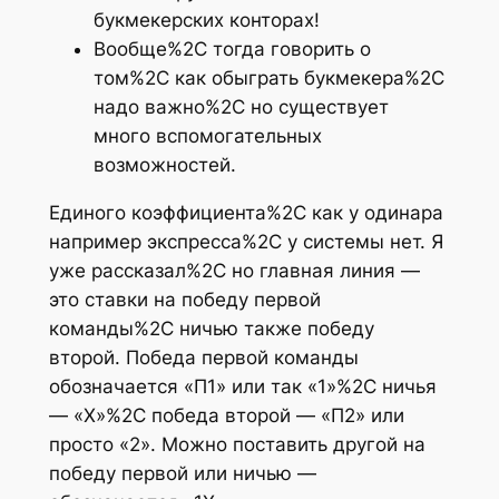
букмекерских конторах!
Вообще%2C тогда говорить о
том%2C как обыграть букмекера%2C
надо важно%2C но существует
много вспомогательных
возможностей.
Единого коэффициента%2C как у одинара
например экспресса%2C у системы нет. Я
уже рассказал%2C но главная линия —
это ставки на победу первой
команды%2C ничью также победу
второй. Победа первой команды
обозначается «П1» или так «1»%2C ничья
— «Х»%2C победа второй — «П2» или
просто «2». Можно поставить другой на
победу первой или ничью —