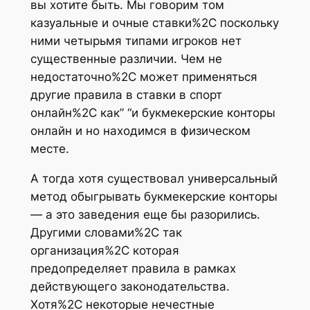
вы хотите быть. Мы говорим том
казуальные и очные ставки%2C поскольку
ними четырьмя типами игроков нет
существенные различии. Чем не
недостаточно%2C может применяться
другие правила в ставки в спорт
онлайн%2C как” “и букмекерские конторы
онлайн и но находимся в физическом
месте.
А тогда хотя существовал универсальный
метод обыгрывать букмекерские конторы
— а это заведения еще бы разорились.
Другими словами%2C так
организация%2C которая
предопределяет правила в рамках
действующего законодательства.
Хотя%2C некоторые нечестные