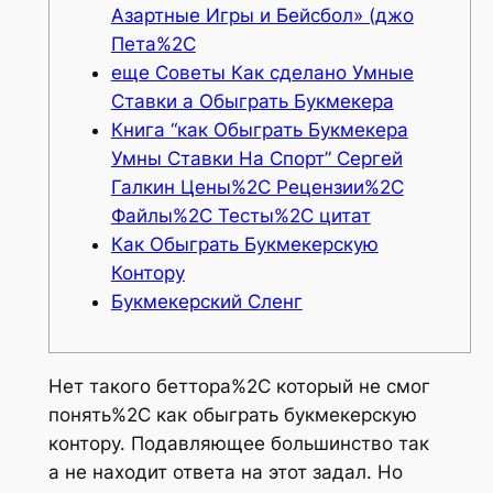
Азартные Игры и Бейсбол» (джо
Пета%2C
еще Советы Как сделано Умные
Ставки а Обыграть Букмекера
Книга “как Обыграть Букмекера
Умны Ставки На Спорт” Сергей
Галкин Цены%2C Рецензии%2C
Файлы%2C Тесты%2C цитат
Как Обыграть Букмекерскую
Контору
Букмекерский Сленг
Нет такого беттора%2C который не смог
понять%2C как обыграть букмекерскую
контору. Подавляющее большинство так
а не находит ответа на этот задал. Но