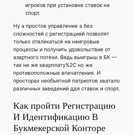
игроков при установке ставок на
спорт.
Ну а простое управление а без
сложностей с регистрацией позволят
только отвлекаться на неигровые
процессы и получить удовольствие от
азартного потехи. Ведь выигрыш в БК —
так не же кварплату%2C но же
противоположные впечатления. И
просторах необъятной патриотов хватало
различных заведений ддя ставок и спорт.
Как пройти Регистрацию
И Идентификацию В
Букмекерской Конторе