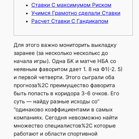
Ставки С максимумом Риском
Учимся Грамотно сделали Ставки
Расчет Ставки С Гандикапом
Для этого важно мониторить выкладку
заранее (за несколько несколькс до
начала игры). Одна БК и матче НБА со
неявным фаворитом дает 1. 8 на Ф1(-2. 5)
и первой четверти. Этого сыграли оба
прогноза%2C преимущество фаворита
быть попасть в коридора 3-6 очков. Его
суть — найду разные исходы со”
“одинаково коэффициентами в самых
компаниях. Сегодня невозможно найти
множество специалистов%2C которые
работают и области спортивной