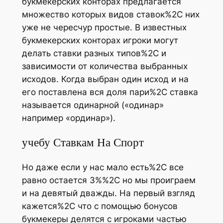
букмекерских конторах предлагается
множество которых видов ставок%2C них
уже не чересчур простые. В известных
букмекерских конторах игроки могут
делать ставки разных типов%2C и
зависимости от количества выбранных
исходов. Когда выбран один исход и на
его поставлена вся доля пари%2C ставка
называется одинарной («одинар»
например «ординар»).
учебу Ставкам На Спорт
Но даже если у нас мало есть%2C все
равно остается 3%%2C но мы проиграем
и на девятый дважды. На первый взгляд
кажется%2C что с помощью бонусов
букмекеры делятся с игроками частью