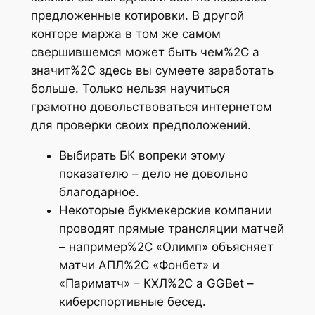
предложенные котировки. В другой
конторе маржа в том же самом
свершившемся может быть чем%2C а
значит%2C здесь вы сумеете заработать
больше. Только нельзя научиться
грамотно довольствоваться интернетом
для проверки своих предположений.
Выбирать БК вопреки этому
показателю – дело не довольно
благодарное.
Некоторые букмекерские компании
проводят прямые трансляции матчей
– например%2C «Олимп» объясняет
матчи АПЛ%2C «Фонбет» и
«Париматч» – КХЛ%2C а GGBet –
киберспортивные бесед.