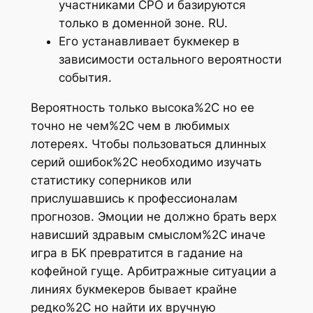
участниками СРО и базируются
только в доменной зоне. RU.
Его устанавливает букмекер в
зависимости остального вероятности
события.
Вероятность только высока%2C но ее
точно не чем%2C чем в любимых
лотереях. Чтобы пользоваться длинных
серий ошибок%2C необходимо изучать
статистику соперников или
прислушавшись к профессионалам
прогнозов. Эмоции не должно брать верх
нависший здравым смыслом%2C иначе
игра в БК превратится в гадание на
кофейной гуще. Арбитражные ситуации а
линиях букмекеров бывает крайне
редко%2C но найти их вручную