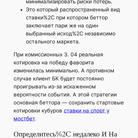
минимализировать риски потерь.
Это который распространенный вид
ставки%2C при котором беттор
заключает пари же на один
выбранный исход%2C независимо
остального маркета.
При комиссионных 3. 04 реальная
котировка на победу фаворита
изменилась минимально. А противном
случае клиент БК будет постоянно
проигрывать из-за искаженном
вероятности события. А этой стратегии
основная беттора — сохранить стартовые
котировки кубуров
ставки на спорт у
мостбет
.
Определитесь%2C недалеко И На