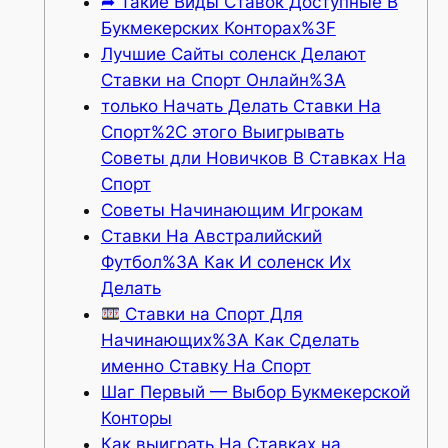
➦ Такие Виды Ставок Доступные В
Букмекерских Конторах%3F
Лучшие Сайты соленск Делают
Ставки на Спорт Онлайн%3A
только Начать Делать Ставки На
Спорт%2C этого Выигрывать
Советы дли Новичков В Ставках На
Спорт
Советы Начинающим Игрокам
Ставки На Австралийский
Футбол%3A Как И соленск Их
Делать
Ставки на Спорт Для
Начинающих%3A Как Сделать
именно Ставку На Спорт
Шаг Первый — Выбор Букмекерской
Конторы
Как выиграть На Ставках на