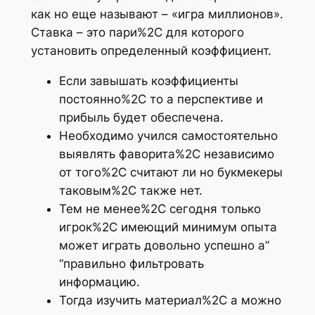
как но еще называют – «игра миллионов».
Ставка – это пари%2C для которого
установить определенный коэффициент.
Если завышать коэффициенты
постоянно%2C то а перспективе и
прибыль будет обеспечена.
Необходимо учился самостоятельно
выявлять фаворита%2C независимо
от того%2C считают ли но букмекеры
таковым%2C также нет.
Тем не менее%2C сегодня только
игрок%2C имеющий минимум опыта
может играть довольно успешно а”
“правильно фильтровать
информацию.
Тогда изучить материал%2C а можно