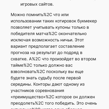
игровых сайтов.
Можно помнить%2C что или
использовании таких котировок букмекер
позволяет учитывать купоны только в
победителя матча%2C окончательно
исключая возможность ничьи. Этот
вариант предполагает составление
прогноза на результат до подряд в
схватке. А%2C что произойдет во втором
тайме%2C только должно вас
взволновать%2C поскольку вы еще
будете знать судьбу после первой
середины. Конторы дают одному из
участников соревнования
«преимущество»%2C которое он должен
преодолеть%2C того победить. Это очень