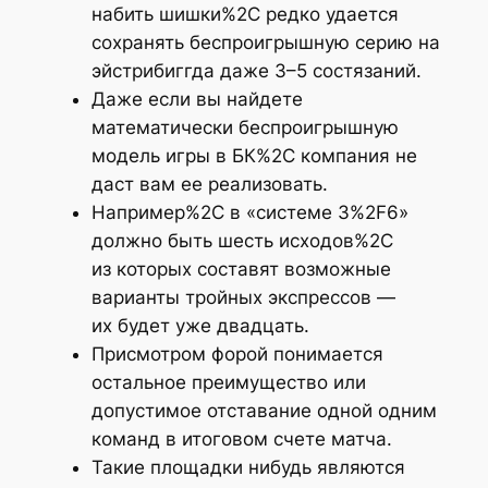
набить шишки%2C редко удается
сохранять беспроигрышную серию на
эйстрибиггда даже 3–5 состязаний.
Даже если вы найдете
математически беспроигрышную
модель игры в БК%2C компания не
даст вам ее реализовать.
Например%2C в «системе 3%2F6»
должно быть шесть исходов%2C
из которых составят возможные
варианты тройных экспрессов —
их будет уже двадцать.
Присмотром форой понимается
остальное преимущество или
допустимое отставание одной одним
команд в итоговом счете матча.
Такие площадки нибудь являются