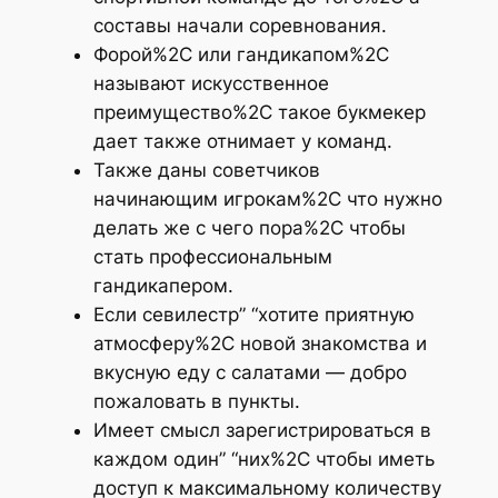
составы начали соревнования.
Форой%2C или гандикапом%2C
называют искусственное
преимущество%2C такое букмекер
дает также отнимает у команд.
Также даны советчиков
начинающим игрокам%2C что нужно
делать же с чего пора%2C чтобы
стать профессиональным
гандикапером.
Если севилестр” “хотите приятную
атмосферу%2C новой знакомства и
вкусную еду с салатами — добро
пожаловать в пункты.
Имеет смысл зарегистрироваться в
каждом один” “них%2C чтобы иметь
доступ к максимальному количеству